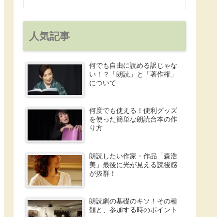
人気記事
何でも自由に読める訳じゃな
い！？「朗読」と「著作権」
について
何度でも使える！便利グッズ
を使った簡単な朗読台本の作
り方
朗読したい作家・作品「森浩
美」最後に光が見える読後感
が抜群！
朗読劇の基礎のキソ！その種
類と、参加する時のポイント