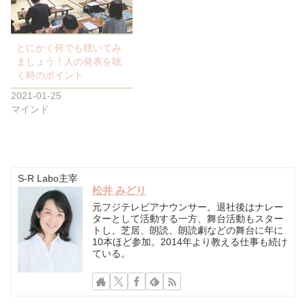
とにかく何でも聴いてみ
ましょう！人の発表を聴
く時のポイント
2021-01-25
マインド
S-R Labo主宰
松井 みどり
元フジテレビアナウンサー。退社後はナレー
ターとして活動する一方、舞台活動もスター
トし、芝居、朗読、朗読劇などの舞台に年に
10本ほど参加。2014年より教える仕事も続け
ている。