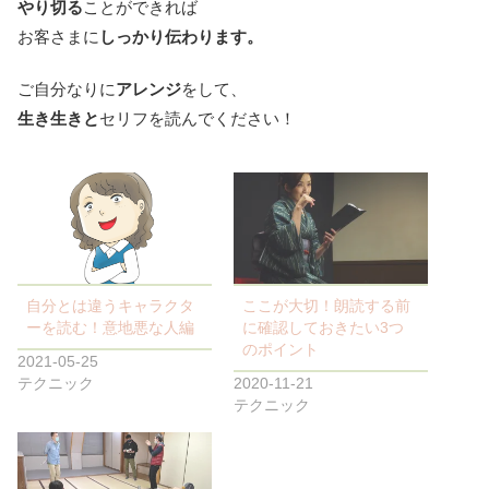
やり切る
ことができれば
お客さまに
しっかり伝わります。
ご自分なりに
アレンジ
をして、
生き生きと
セリフを読んでください！
自分とは違うキャラクタ
ここが大切！朗読する前
ーを読む！意地悪な人編
に確認しておきたい3つ
のポイント
2021-05-25
テクニック
2020-11-21
テクニック