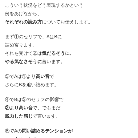
こういう状況をどう表現するかという
例をあげながら、
それぞれの読み方
についてお伝えします。
まず①のセリフで、AはBに
詰め寄ります。
それを受けて②は
気だるそうに、
やる気なさそうに
言います。
③でAは①より
高い音
で
さらにBを追い詰めます。
④でBは③のセリフの影響で
②より高い音
で、でもまだ
脱力した感じ
で言います。
⑤でAの
問い詰めるテンションが