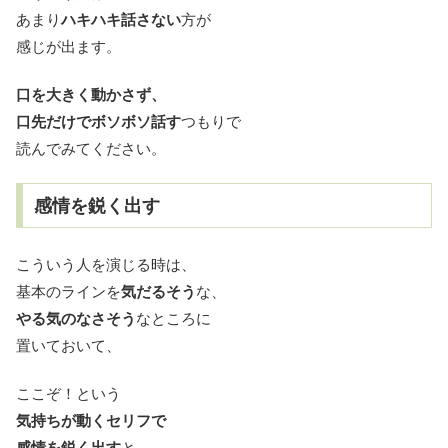
あまり
ハキハキ話さない
方が
感じが出ます。
口を大きく動かさず、
口先だけでボソボソ話す
つもりで
読んでみてください。
感情を鋭く出す
こういう人を演じる時は、
基本のラインを
気だるそう
な、
やる気のなさそう
なところに
置いておいて、
ここぞ！という
気持ちが動くセリフで
感情を鋭く出す
と、